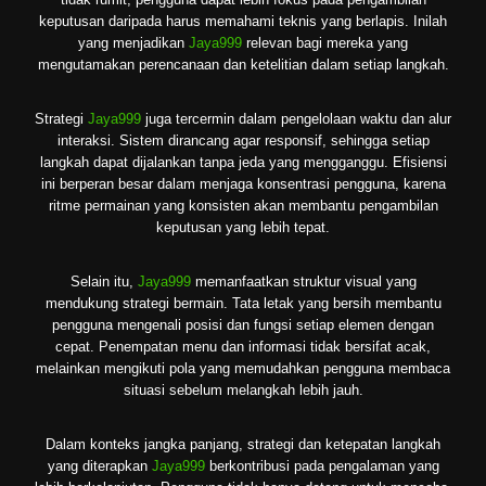
keputusan daripada harus memahami teknis yang berlapis. Inilah
yang menjadikan
Jaya999
relevan bagi mereka yang
mengutamakan perencanaan dan ketelitian dalam setiap langkah.
Strategi
Jaya999
juga tercermin dalam pengelolaan waktu dan alur
interaksi. Sistem dirancang agar responsif, sehingga setiap
langkah dapat dijalankan tanpa jeda yang mengganggu. Efisiensi
ini berperan besar dalam menjaga konsentrasi pengguna, karena
ritme permainan yang konsisten akan membantu pengambilan
keputusan yang lebih tepat.
Selain itu,
Jaya999
memanfaatkan struktur visual yang
mendukung strategi bermain. Tata letak yang bersih membantu
pengguna mengenali posisi dan fungsi setiap elemen dengan
cepat. Penempatan menu dan informasi tidak bersifat acak,
melainkan mengikuti pola yang memudahkan pengguna membaca
situasi sebelum melangkah lebih jauh.
Dalam konteks jangka panjang, strategi dan ketepatan langkah
yang diterapkan
Jaya999
berkontribusi pada pengalaman yang