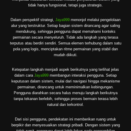
tidak hanya fungsional, tetapi juga strategis.
Dalam perspektif strategi,
Jaya999
menonjol melalui pengelolaan
alur yang terstruktur. Setiap bagian sistem dirancang agar saling
mendukung, sehingga pengguna dapat memahami konteks
permainan secara menyeluruh. Tidak ada langkah yang terasa
terputus atau berdiri sendiri. Semua elemen terhubung dalam satu
pola yang logis, menciptakan ritme permainan yang stabil dan
mudah diikuti.
Ketepatan langkah menjadi aspek berikutnya yang terlihat jelas
dalam cara
Jaya999
membangun interaksi pengguna. Setiap
keputusan dalam sistem, mulai dari navigasi hingga mekanisme
permainan, dirancang untuk meminimalkan kebingungan.
Pengguna diarahkan secara halus menuju langkah berikutnya
tanpa tekanan berlebih, sehingga proses bermain terasa lebih
natural dan terkontrol.
Dari sisi pengguna, pendekatan ini memberikan ruang untuk
berpikir dan menyesuaikan strategi pribadi. Dengan sistem yang
tidak rumit, pengguna dapat lebih fokus pada pengambilan