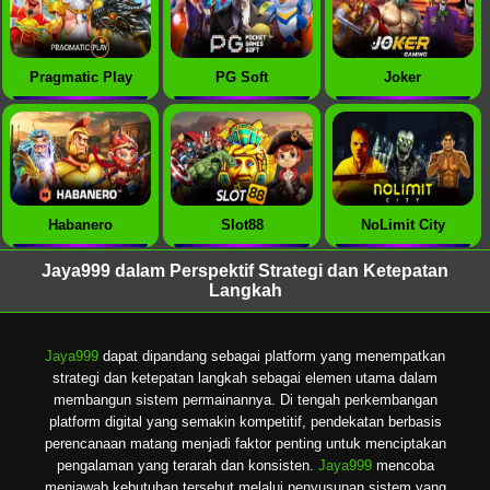
Pragmatic Play
PG Soft
Joker
Habanero
Slot88
NoLimit City
Jaya999 dalam Perspektif Strategi dan Ketepatan
Langkah
Jaya999
dapat dipandang sebagai platform yang menempatkan
strategi dan ketepatan langkah sebagai elemen utama dalam
membangun sistem permainannya. Di tengah perkembangan
platform digital yang semakin kompetitif, pendekatan berbasis
perencanaan matang menjadi faktor penting untuk menciptakan
pengalaman yang terarah dan konsisten.
Jaya999
mencoba
menjawab kebutuhan tersebut melalui penyusunan sistem yang