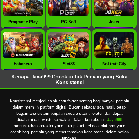
Pragmatic Play
PG Soft
Joker
Habanero
Slot88
NoLimit City
Kenapa Jaya999 Cocok untuk Pemain yang Suka
Konsistensi
Konsistensi menjadi salah satu faktor penting bagi banyak pemain
dalam memilih platform digital. Bukan sekadar soal hasil, tetapi
bagaimana sistem berjalan secara stabil, teratur, dan dapat
dipahami dari waktu ke waktu. Dalam konteks ini,
Jaya999
menunjukkan karakter yang cukup kuat sebagai platform yang
cocok bagi pemain yang mengutamakan konsistensi dalam setiap
langkah.